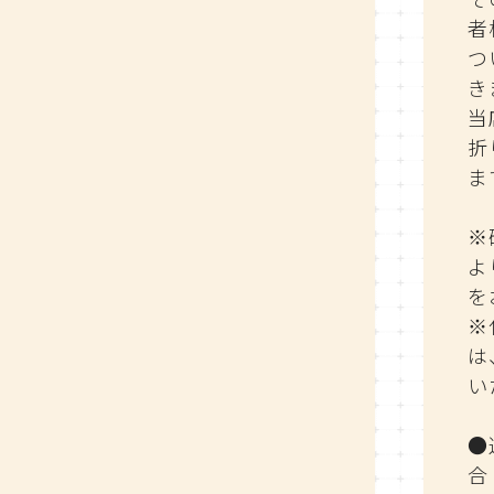
者
つ
き
当
折
ま
※
よ
を
※
は
い
●
合