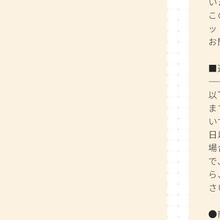
い
こ
ッ
お
■
—
以
ま
い
日
場
で
ら
さ
●