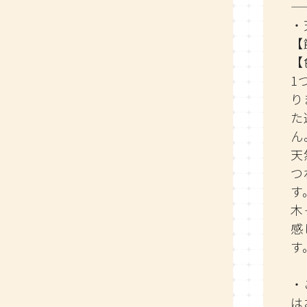
—
・
【
【
1
り
た
ん
天
つ
す
木
感
す
・
は