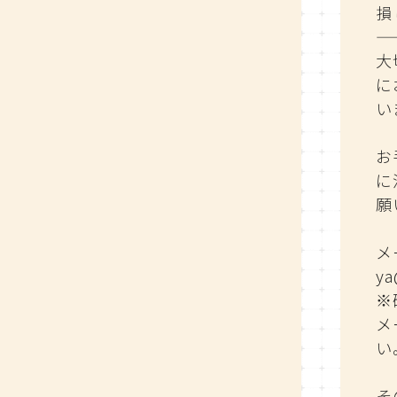
損
—
大
に
い
お
に
願
メ
ya
※
メ
い
そ