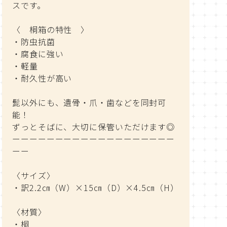
スです。
〈 桐箱の特性 〉
・防虫抗菌
・腐食に強い
・軽量
・耐久性が高い
髭以外にも、遺骨・爪・歯などを同封可
能！
ずっとそばに、大切に保管いただけます◎
ーーーーーーーーーーーーーーーーーーー
ーー
〈サイズ〉
・訳2.2㎝（W）×15㎝（D）×4.5㎝（H）
〈材質〉
・桐